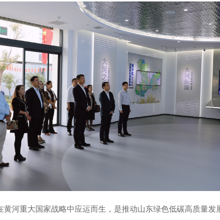
在黄河重大国家战略中应运而生，是推动山东绿色低碳高质量发