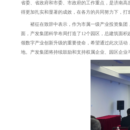
省委、省政府和市委、市政府的工作重点，是济南高
得更加扎实和显著的成效，在各方的共同努力下，打
褚征在致辞中表示，作为市属一级产业投资集团
面，产发集团科学布局打造了12个园区，总建筑面积
领数字产业创新升级的重要使命，希望通过此次活动
地。产发集团将持续鼓励和支持权属企业、园区企业