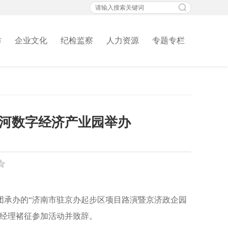
作
企业文化
纪检监察
人力资源
专题专栏
河数字经济产业园举办
团承办的“济南市驻京办起步区项目路演暨京济政企园
总经理褚征参加活动并致辞。